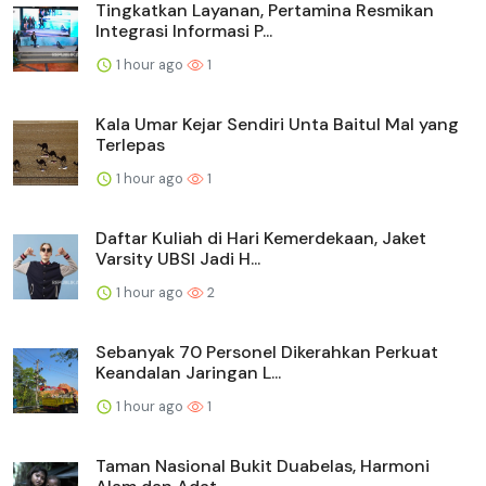
Tingkatkan Layanan, Pertamina Resmikan
Integrasi Informasi P...
1 hour ago
1
Kala Umar Kejar Sendiri Unta Baitul Mal yang
Terlepas
1 hour ago
1
Daftar Kuliah di Hari Kemerdekaan, Jaket
Varsity UBSI Jadi H...
1 hour ago
2
Sebanyak 70 Personel Dikerahkan Perkuat
Keandalan Jaringan L...
1 hour ago
1
Taman Nasional Bukit Duabelas, Harmoni