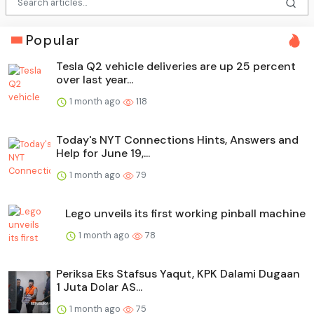
Popular
Tesla Q2 vehicle deliveries are up 25 percent
over last year...
1 month ago
118
Today's NYT Connections Hints, Answers and
Help for June 19,...
1 month ago
79
Lego unveils its first working pinball machine
1 month ago
78
Periksa Eks Stafsus Yaqut, KPK Dalami Dugaan
1 Juta Dolar AS...
1 month ago
75