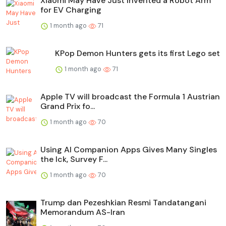
Xiaomi May Have Just Invented a Robot Arm
for EV Charging
1 month ago
71
KPop Demon Hunters gets its first Lego set
1 month ago
71
Apple TV will broadcast the Formula 1 Austrian
Grand Prix fo...
1 month ago
70
Using AI Companion Apps Gives Many Singles
the Ick, Survey F...
1 month ago
70
Trump dan Pezeshkian Resmi Tandatangani
Memorandum AS-Iran