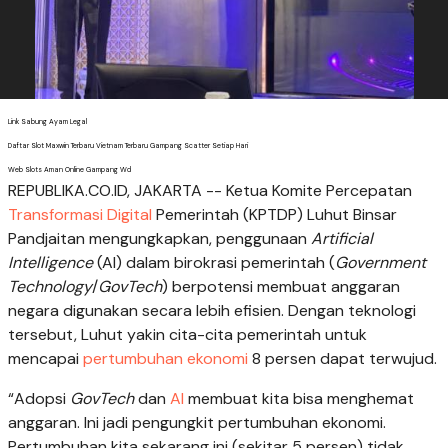
Link Sabung Ayam Legal
Daftar Slot Maxwin Terbaru Vietnam Terbaru Gampang Scatter Setiap Hari
Web Slots Aman Online Gampang Wd
REPUBLIKA.CO.ID, JAKARTA -- Ketua Komite Percepatan
Transformasi Digital
Pemerintah (KPTDP) Luhut Binsar
Pandjaitan mengungkapkan, penggunaan
Artificial
Intelligence
(AI) dalam birokrasi pemerintah (
Government
Technology
/
GovTech
) berpotensi membuat anggaran
negara digunakan secara lebih efisien. Dengan teknologi
tersebut, Luhut yakin cita-cita pemerintah untuk
mencapai
pertumbuhan ekonomi
8 persen dapat terwujud.
“Adopsi
GovTech
dan
AI
membuat kita bisa menghemat
anggaran. Ini jadi pengungkit pertumbuhan ekonomi.
Pertumbuhan kita sekarang ini (sekitar 5 persen) tidak