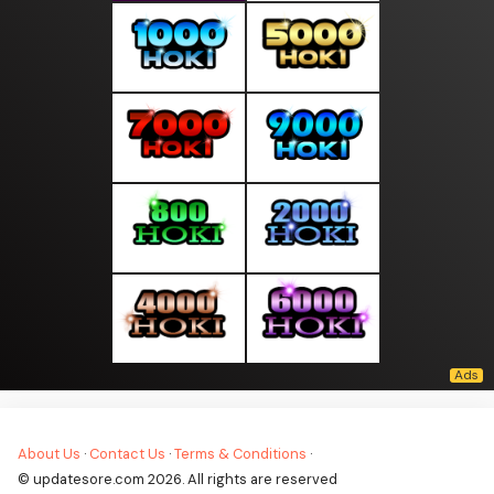
About Us
·
Contact Us
·
Terms & Conditions
·
© updatesore.com 2026. All rights are reserved