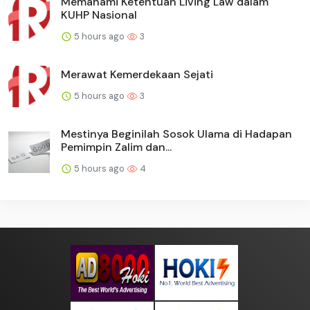
Memahami Ketentuan Living Law dalam
KUHP Nasional
5 hours ago
3
Merawat Kemerdekaan Sejati
5 hours ago
3
Mestinya Beginilah Sosok Ulama di Hadapan
Pemimpin Zalim dan...
5 hours ago
4