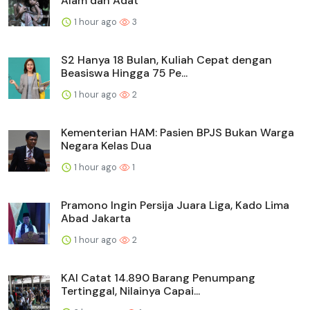
Alam dan Adat
1 hour ago
3
S2 Hanya 18 Bulan, Kuliah Cepat dengan
Beasiswa Hingga 75 Pe...
1 hour ago
2
Kementerian HAM: Pasien BPJS Bukan Warga
Negara Kelas Dua
1 hour ago
1
Pramono Ingin Persija Juara Liga, Kado Lima
Abad Jakarta
1 hour ago
2
KAI Catat 14.890 Barang Penumpang
Tertinggal, Nilainya Capai...