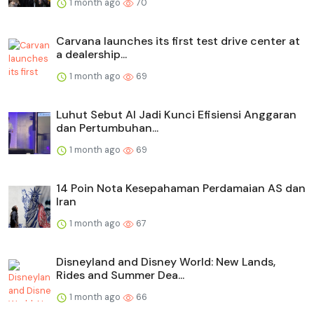
1 month ago
70
Carvana launches its first test drive center at
a dealership...
1 month ago
69
Luhut Sebut AI Jadi Kunci Efisiensi Anggaran
dan Pertumbuhan...
1 month ago
69
14 Poin Nota Kesepahaman Perdamaian AS dan
Iran
1 month ago
67
Disneyland and Disney World: New Lands,
Rides and Summer Dea...
1 month ago
66