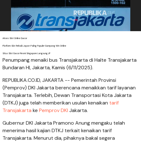
Akses Slot Online Gacor
Platform Slot Terbaik Japan Paling Populer Gampang Win Online
Situs Slot Gacor Resmi Singapore Langsung JP
Penumpang menaiki bus Transjakarta di Halte Transjakarta
Bundaran HI, Jakarta, Kamis (6/11/2025).
REPUBLIKA.CO.ID, JAKARTA -- Pemerintah Provinsi
(Pemprov) DKI Jakarta berencana menaikkan tarif layanan
Transjakarta. Terlebih, Dewan Transportasi Kota Jakarta
(DTKJ) juga telah memberikan usulan kenaikan
tarif
Transjakarta
ke
Pemprov DKI
Jakarta.
Gubernur DKI Jakarta Pramono Anung mengaku telah
menerima hasil kajian DTKJ terkait kenaikan tarif
Transjakarta. Menurut dia, pihaknya bakal segera