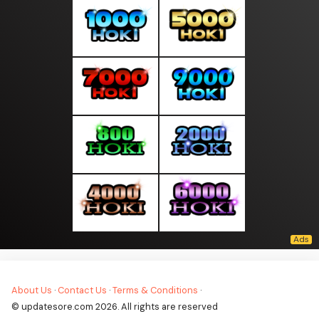
About Us
·
Contact Us
·
Terms & Conditions
·
© updatesore.com 2026. All rights are reserved