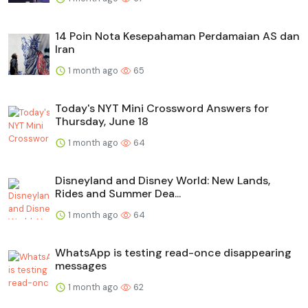
14 Poin Nota Kesepahaman Perdamaian AS dan
Iran
1 month ago
65
Today's NYT Mini Crossword Answers for
Thursday, June 18
1 month ago
64
Disneyland and Disney World: New Lands,
Rides and Summer Dea...
1 month ago
64
WhatsApp is testing read-once disappearing
messages
1 month ago
62