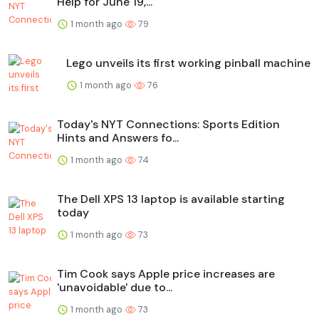
Help for June 19,...
1 month ago
79
Lego unveils its first working pinball machine
1 month ago
76
Today's NYT Connections: Sports Edition
Hints and Answers fo...
1 month ago
74
The Dell XPS 13 laptop is available starting
today
1 month ago
73
Tim Cook says Apple price increases are
'unavoidable' due to...
1 month ago
73