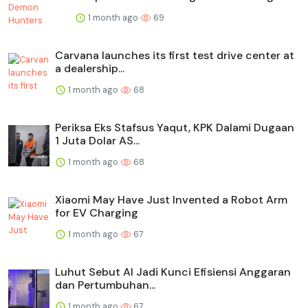
1 month ago
69
Carvana launches its first test drive center at
a dealership...
1 month ago
68
Periksa Eks Stafsus Yaqut, KPK Dalami Dugaan
1 Juta Dolar AS...
1 month ago
68
Xiaomi May Have Just Invented a Robot Arm
for EV Charging
1 month ago
67
Luhut Sebut AI Jadi Kunci Efisiensi Anggaran
dan Pertumbuhan...
1 month ago
67