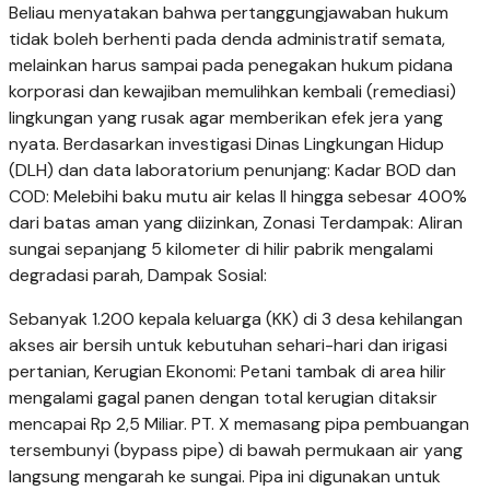
Beliau menyatakan bahwa pertanggungjawaban hukum
tidak boleh berhenti pada denda administratif semata,
melainkan harus sampai pada penegakan hukum pidana
korporasi dan kewajiban memulihkan kembali (remediasi)
lingkungan yang rusak agar memberikan efek jera yang
nyata. Berdasarkan investigasi Dinas Lingkungan Hidup
(DLH) dan data laboratorium penunjang: Kadar BOD dan
COD: Melebihi baku mutu air kelas II hingga sebesar 400%
dari batas aman yang diizinkan, Zonasi Terdampak: Aliran
sungai sepanjang 5 kilometer di hilir pabrik mengalami
degradasi parah, Dampak Sosial:
Sebanyak 1.200 kepala keluarga (KK) di 3 desa kehilangan
akses air bersih untuk kebutuhan sehari-hari dan irigasi
pertanian, Kerugian Ekonomi: Petani tambak di area hilir
mengalami gagal panen dengan total kerugian ditaksir
mencapai Rp 2,5 Miliar. PT. X memasang pipa pembuangan
tersembunyi (bypass pipe) di bawah permukaan air yang
langsung mengarah ke sungai. Pipa ini digunakan untuk