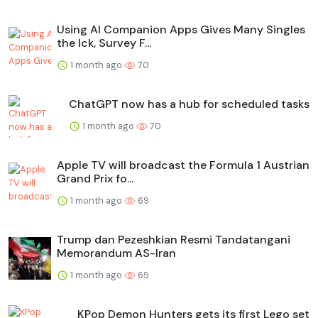
Using AI Companion Apps Gives Many Singles
the Ick, Survey F...
1 month ago
70
ChatGPT now has a hub for scheduled tasks
1 month ago
70
Apple TV will broadcast the Formula 1 Austrian
Grand Prix fo...
1 month ago
69
Trump dan Pezeshkian Resmi Tandatangani
Memorandum AS-Iran
1 month ago
69
KPop Demon Hunters gets its first Lego set