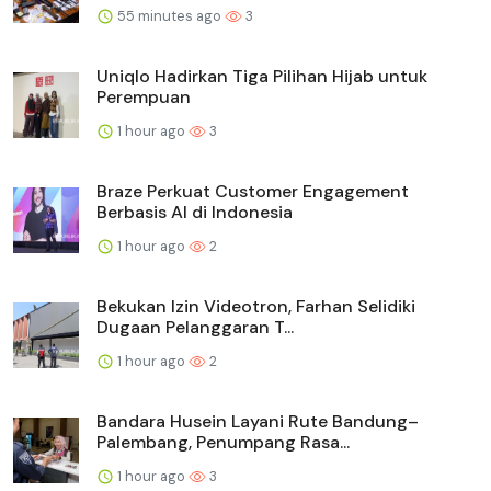
55 minutes ago
3
Uniqlo Hadirkan Tiga Pilihan Hijab untuk
Perempuan
1 hour ago
3
Braze Perkuat Customer Engagement
Berbasis AI di Indonesia
1 hour ago
2
Bekukan Izin Videotron, Farhan Selidiki
Dugaan Pelanggaran T...
1 hour ago
2
Bandara Husein Layani Rute Bandung–
Palembang, Penumpang Rasa...
1 hour ago
3