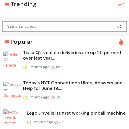
Trending
Popular
Tesla Q2 vehicle deliveries are up 25 percent
over last year...
1 month ago
115
Today's NYT Connections Hints, Answers and
Help for June 19,...
1 month ago
76
Lego unveils its first working pinball machine
1 month ago
73