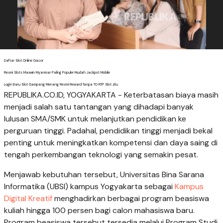
Daftar Slot Online Gacor
Resmi Slots Maxwin Myanmar Paling Populer Mudah Jackpot Mobile
Login Baru Slot Gampang Menang Resmi Reward Tanpa TO RTP Slot Jitu
REPUBLIKA.CO.ID, YOGYAKARTA - Keterbatasan biaya masih
menjadi salah satu tantangan yang dihadapi banyak
lulusan SMA/SMK untuk melanjutkan pendidikan ke
perguruan tinggi. Padahal, pendidikan tinggi menjadi bekal
penting untuk meningkatkan kompetensi dan daya saing di
tengah perkembangan teknologi yang semakin pesat.
Menjawab kebutuhan tersebut, Universitas Bina Sarana
Informatika (UBSI) kampus Yogyakarta sebagai
Kampus
Digital Kreatif
menghadirkan berbagai program beasiswa
kuliah hingga 100 persen bagi calon mahasiswa baru.
Program beasiswa tersebut tersedia melalui Program Studi