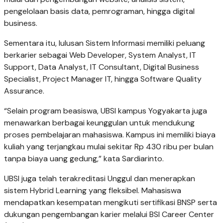
pengelolaan basis data, pemrograman, hingga digital
business.
Sementara itu, lulusan Sistem Informasi memiliki peluang
berkarier sebagai Web Developer, System Analyst, IT
Support, Data Analyst, IT Consultant, Digital Business
Specialist, Project Manager IT, hingga Software Quality
Assurance.
“Selain program beasiswa, UBSI kampus Yogyakarta juga
menawarkan berbagai keunggulan untuk mendukung
proses pembelajaran mahasiswa. Kampus ini memiliki biaya
kuliah yang terjangkau mulai sekitar Rp 430 ribu per bulan
tanpa biaya uang gedung,” kata
Sardiarinto
.
UBSI juga telah terakreditasi Unggul dan menerapkan
sistem Hybrid Learning yang fleksibel. Mahasiswa
mendapatkan kesempatan mengikuti sertifikasi BNSP serta
dukungan pengembangan karier melalui BSI Career Center