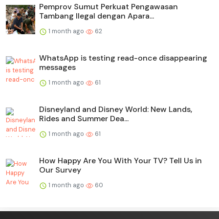
Pemprov Sumut Perkuat Pengawasan
Tambang Ilegal dengan Apara...
1 month ago
62
WhatsApp is testing read-once disappearing
messages
1 month ago
61
Disneyland and Disney World: New Lands,
Rides and Summer Dea...
1 month ago
61
How Happy Are You With Your TV? Tell Us in
Our Survey
1 month ago
60