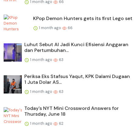
1 month ago
66
KPop Demon Hunters gets its first Lego set
1 month ago
66
Luhut Sebut AI Jadi Kunci Efisiensi Anggaran
dan Pertumbuhan...
1 month ago
63
Periksa Eks Stafsus Yaqut, KPK Dalami Dugaan
1 Juta Dolar AS...
1 month ago
63
Today's NYT Mini Crossword Answers for
Thursday, June 18
1 month ago
62