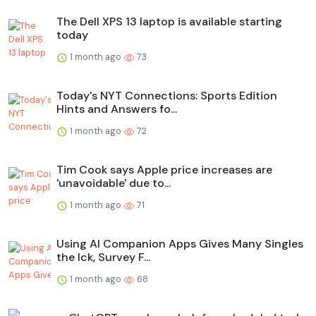
The Dell XPS 13 laptop is available starting
today
1 month ago
73
Today's NYT Connections: Sports Edition
Hints and Answers fo...
1 month ago
72
Tim Cook says Apple price increases are
'unavoidable' due to...
1 month ago
71
Using AI Companion Apps Gives Many Singles
the Ick, Survey F...
1 month ago
68