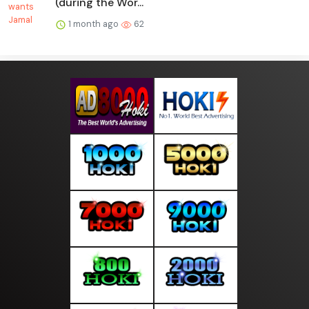
(during the Wor...
1 month ago
62