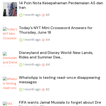
14 Poin Nota Kesepahaman Perdamaian AS dan
Iran
1 month ago
65
Today's NYT Mini Crossword Answers for
Thursday, June 18
1 month ago
64
Disneyland and Disney World: New Lands,
Rides and Summer Dea...
1 month ago
64
WhatsApp is testing read-once disappearing
messages
1 month ago
62
FIFA wants Jamal Musiala to forget about Dre