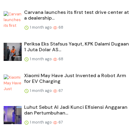
Carvana launches its first test drive center at
a dealership...
1 month ago
68
Periksa Eks Stafsus Yaqut, KPK Dalami Dugaan
1 Juta Dolar AS...
1 month ago
68
Xiaomi May Have Just Invented a Robot Arm
for EV Charging
1 month ago
67
Luhut Sebut AI Jadi Kunci Efisiensi Anggaran
dan Pertumbuhan...
1 month ago
67