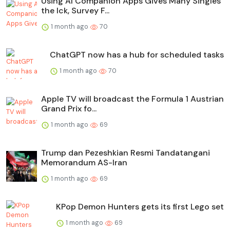
Using AI Companion Apps Gives Many Singles
the Ick, Survey F...
1 month ago
70
ChatGPT now has a hub for scheduled tasks
1 month ago
70
Apple TV will broadcast the Formula 1 Austrian
Grand Prix fo...
1 month ago
69
Trump dan Pezeshkian Resmi Tandatangani
Memorandum AS-Iran
1 month ago
69
KPop Demon Hunters gets its first Lego set
1 month ago
69