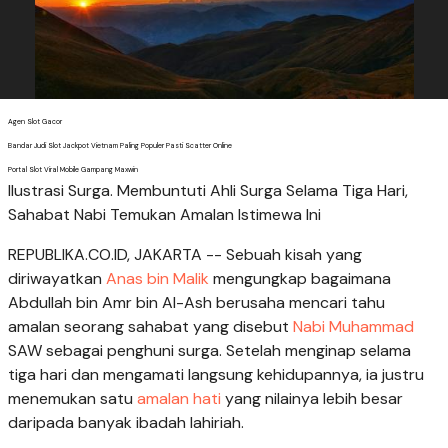
Agen Slot Gacor
Bandar Judi Slot Jackpot Vietnam Paling Populer Pasti Scatter Online
Portal Slot Viral Mobile Gampang Maxwin
Ilustrasi Surga. Membuntuti Ahli Surga Selama Tiga Hari,
Sahabat Nabi Temukan Amalan Istimewa Ini
REPUBLIKA.CO.ID, JAKARTA -- Sebuah kisah yang
diriwayatkan
Anas bin Malik
mengungkap bagaimana
Abdullah bin Amr bin Al-Ash berusaha mencari tahu
amalan seorang sahabat yang disebut
Nabi Muhammad
SAW sebagai penghuni surga. Setelah menginap selama
tiga hari dan mengamati langsung kehidupannya, ia justru
menemukan satu
amalan hati
yang nilainya lebih besar
daripada banyak ibadah lahiriah.