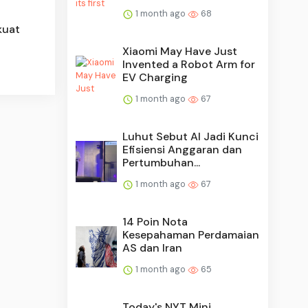
1 month ago
68
kuat
Xiaomi May Have Just
Invented a Robot Arm for
EV Charging
1 month ago
67
Luhut Sebut AI Jadi Kunci
Efisiensi Anggaran dan
Pertumbuhan...
1 month ago
67
14 Poin Nota
Kesepahaman Perdamaian
AS dan Iran
1 month ago
65
Today's NYT Mini