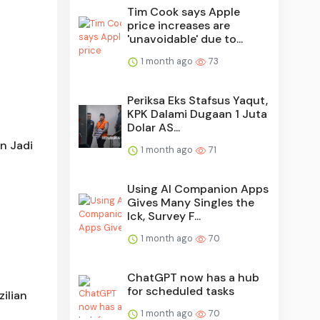
Tim Cook says Apple
price increases are
'unavoidable' due to...
1 month ago
73
Periksa Eks Stafsus Yaqut,
KPK Dalami Dugaan 1 Juta
Dolar AS...
n Jadi
1 month ago
71
Using AI Companion Apps
Gives Many Singles the
Ick, Survey F...
1 month ago
70
ChatGPT now has a hub
for scheduled tasks
zilian
1 month ago
70