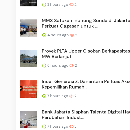
3 hours ago
2
MMS Satukan Inohong Sunda di Jakarta
Perkuat Gagasan untuk ...
4 hours ago
2
Proyek PLTA Upper Cisokan Berkapasita
MW Berlanjut
6 hours ago
2
Incar Generasi Z, Danantara Perluas Aks
Kepemilikan Rumah ...
7 hours ago
2
Bank Jakarta Siapkan Talenta Digital Ha
Perubahan Indust...
7 hours ago
3