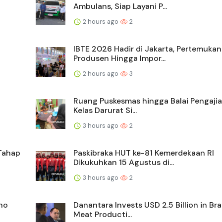
Ambulans, Siap Layani P...
2 hours ago
2
IBTE 2026 Hadir di Jakarta, Pertemukan
Produsen Hingga Impor...
2 hours ago
3
Ruang Puskesmas hingga Balai Pengajia
Kelas Darurat Si...
3 hours ago
2
 Tahap
Paskibraka HUT ke-81 Kemerdekaan RI
Dikukuhkan 15 Agustus di...
3 hours ago
2
no
Danantara Invests USD 2.5 Billion in Bra
Meat Producti...