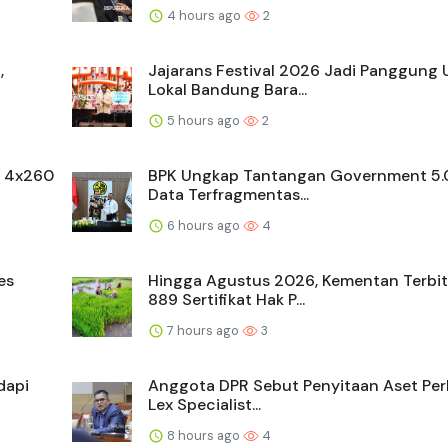
4 hours ago
2
,
Jajarans Festival 2026 Jadi Panggun
Lokal Bandung Bara...
5 hours ago
2
s 4x260
BPK Ungkap Tantangan Government 5.0
Data Terfragmentas...
6 hours ago
4
es
Hingga Agustus 2026, Kementan Terbi
889 Sertifikat Hak P...
7 hours ago
3
dapi
Anggota DPR Sebut Penyitaan Aset Perlu
Lex Specialist...
8 hours ago
4