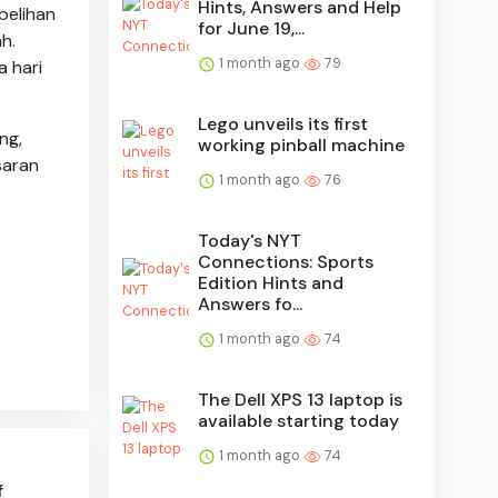
Hints, Answers and Help
belihan
for June 19,...
h.
1 month ago
79
 hari
Lego unveils its first
ng,
working pinball machine
saran
1 month ago
76
Today's NYT
Connections: Sports
Edition Hints and
Answers fo...
1 month ago
74
The Dell XPS 13 laptop is
available starting today
1 month ago
74
f