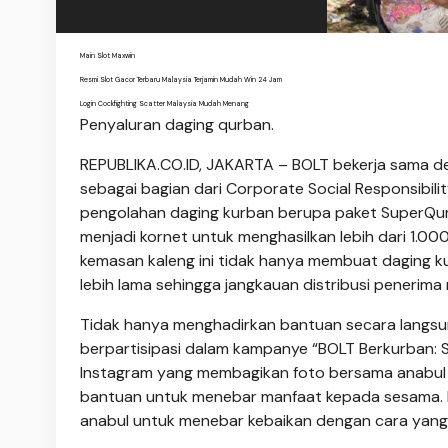
Main Slot Maxwin
Resmi Slot Gacor Terbaru Malaysia Terjamin Mudah Win 24 Jam
Login Cockfighting Scatter Malaysia Mudah Menang
Penyaluran daging qurban.
REPUBLIKA.CO.ID, JAKARTA – BOLT bekerja sama 
sebagai bagian dari Corporate Social Responsibil
pengolahan daging kurban berupa paket SuperQurb
menjadi kornet untuk menghasilkan lebih dari 1.0
kemasan kaleng ini tidak hanya membuat daging kur
lebih lama sehingga jangkauan distribusi penerima 
Tidak hanya menghadirkan bantuan secara langsun
berpartisipasi dalam kampanye “BOLT Berkurban: S
Instagram yang membagikan foto bersama anabul 
bantuan untuk menebar manfaat kepada sesama. K
anabul untuk menebar kebaikan dengan cara yan