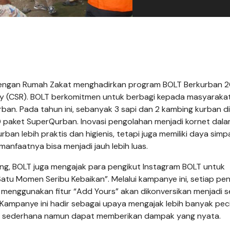
dengan Rumah Zakat menghadirkan program BOLT Berkurban 
ity (CSR). BOLT berkomitmen untuk berbagi kepada masyarakat
an. Pada tahun ini, sebanyak 3 sapi dan 2 kambing kurban d
00 paket SuperQurban. Inovasi pengolahan menjadi kornet dal
ban lebih praktis dan higienis, tetapi juga memiliki daya sim
manfaatnya bisa menjadi jauh lebih luas.
g, BOLT juga mengajak para pengikut Instagram BOLT untuk
atu Momen Seribu Kebaikan”. Melalui kampanye ini, setiap p
menggunakan fitur “Add Yours” akan dikonversikan menjadi 
ampanye ini hadir sebagai upaya mengajak lebih banyak pec
g sederhana namun dapat memberikan dampak yang nyata.