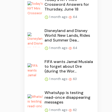
Crossword Answers for
Thursday, June 18
1 month ago
64
Disneyland and Disney
World: New Lands, Rides
and Summer Dea...
1 month ago
64
FIFA wants Jamal Musiala
to forget about Dre
(during the Wor...
1 month ago
63
WhatsApp is testing
read-once disappearing
messages
1 month ago
62