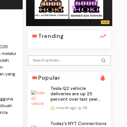
Trending
2026
 melalui
iolah
am
pan yang
Popular
Tesla Q2 vehicle
deliveries are up 25
engguna
percent over last year...
sebuah
1 month ago
118
inta
Today's NYT Connections