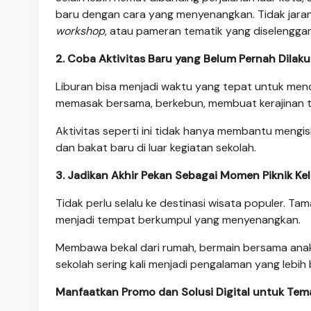
baru dengan cara yang menyenangkan. Tidak jara
workshop
, atau pameran tematik yang diselenggar
2. Coba Aktivitas Baru yang Belum Pernah Dila
Liburan bisa menjadi waktu yang tepat untuk men
memasak bersama, berkebun, membuat kerajinan ta
Aktivitas seperti ini tidak hanya membantu meng
dan bakat baru di luar kegiatan sekolah.
3. Jadikan Akhir Pekan Sebagai Momen Piknik Ke
Tidak perlu selalu ke destinasi wisata populer. Ta
menjadi tempat berkumpul yang menyenangkan.
Membawa bekal dari rumah, bermain bersama anak,
sekolah sering kali menjadi pengalaman yang lebi
Manfaatkan Promo dan Solusi Digital untuk Tema