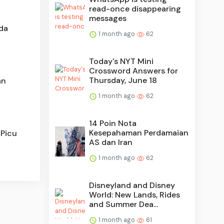
read-once disappearing
messages
uda
1 month ago
62
Today's NYT Mini
Crossword Answers for
Thursday, June 18
an
1 month ago
62
14 Poin Nota
Kesepahaman Perdamaian
 Picu
AS dan Iran
1 month ago
62
Disneyland and Disney
World: New Lands, Rides
and Summer Dea...
1 month ago
61