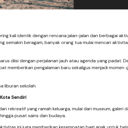
ing kali identik dengan rencana jalan-jalan dan berbagai akti
ng semakin beragam, banyak orang tua mulai mencari aktivit
 harus diisi dengan perjalanan jauh atau agenda yang padat. 
p dapat memberikan pengalaman baru sekaligus menjadi momen
q
 liburan sekolah:
 Kota Sendiri
f dan rekreatif yang ramah keluarga, mulai dari museum, galeri 
hingga pusat sains dan budaya.
 aktivitas ini juga memberikan kesempatan bagi anak untuk bela