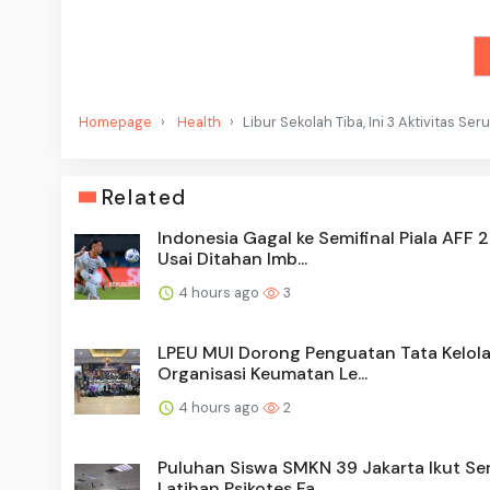
Homepage
Health
Libur Sekolah Tiba, Ini 3 Aktivitas S
Related
Indonesia Gagal ke Semifinal Piala AFF 
Usai Ditahan Imb...
4 hours ago
3
LPEU MUI Dorong Penguatan Tata Kelol
Organisasi Keumatan Le...
4 hours ago
2
Puluhan Siswa SMKN 39 Jakarta Ikut Se
Latihan Psikotes Fa...