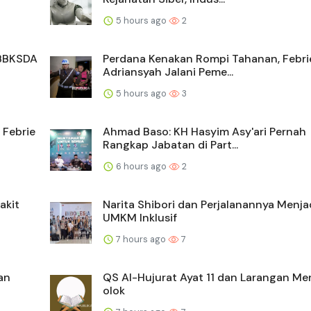
5 hours ago
2
 BBKSDA
Perdana Kenakan Rompi Tahanan, Febri
Adriansyah Jalani Peme...
5 hours ago
3
 Febrie
Ahmad Baso: KH Hasyim Asy'ari Pernah
Rangkap Jabatan di Part...
6 hours ago
2
akit
Narita Shibori dan Perjalanannya Menja
UMKM Inklusif
7 hours ago
7
an
QS Al-Hujurat Ayat 11 dan Larangan Me
olok