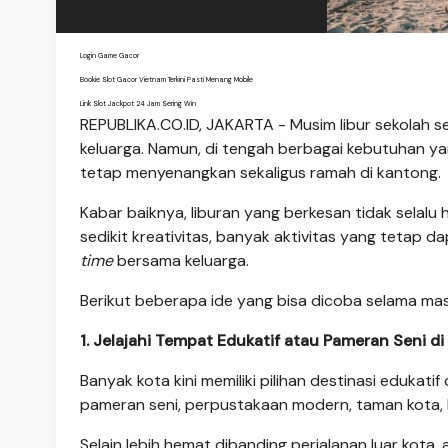
Login Game Gacor
Bookie Slot Gacor Vietnam Terkini Pasti Menang Mobile
Link Slot Jackpot 24 Jam Sering Win
REPUBLIKA.CO.ID, JAKARTA - Musim libur sekolah ser
keluarga. Namun, di tengah berbagai kebutuhan ya
tetap menyenangkan sekaligus ramah di kantong.
Kabar baiknya, liburan yang berkesan tidak selalu
sedikit kreativitas, banyak aktivitas yang teta
time
bersama keluarga.
Berikut beberapa ide yang bisa dicoba selama masa
1. Jelajahi Tempat Edukatif atau Pameran Seni di
Banyak kota kini memiliki pilihan destinasi edukati
pameran seni, perpustakaan modern, taman kota, 
Selain lebih hemat dibanding perjalanan luar kota,