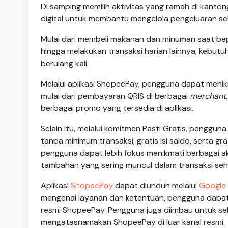
Di samping memilih aktivitas yang ramah di kant
digital untuk membantu mengelola pengeluaran se
Mulai dari membeli makanan dan minuman saat bepe
hingga melakukan transaksi harian lainnya, kebutuha
berulang kali.
Melalui aplikasi ShopeePay, pengguna dapat menik
mulai dari pembayaran QRIS di berbagai
merchant
berbagai promo yang tersedia di aplikasi.
Selain itu, melalui komitmen Pasti Gratis, penggu
tanpa minimum transaksi, gratis isi saldo, serta gra
pengguna dapat lebih fokus menikmati berbagai ak
tambahan yang sering muncul dalam transaksi seha
Aplikasi
ShopeePay
dapat diunduh melalui
Google 
mengenai layanan dan ketentuan, pengguna dapat
resmi ShopeePay. Pengguna juga diimbau untuk se
mengatasnamakan ShopeePay di luar kanal resmi.