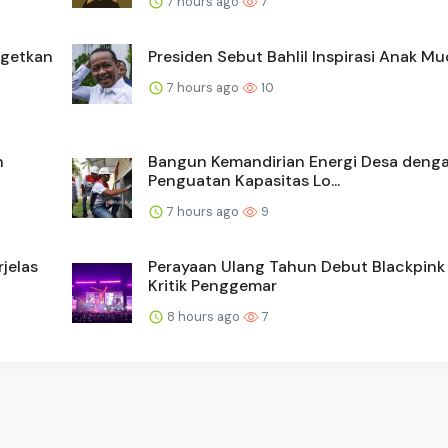
7 hours ago
7
rgetkan
Presiden Sebut Bahlil Inspirasi Anak M
7 hours ago
10
n
Bangun Kemandirian Energi Desa deng
Penguatan Kapasitas Lo...
7 hours ago
9
rjelas
Perayaan Ulang Tahun Debut Blackpink
Kritik Penggemar
8 hours ago
7