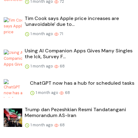
1 month ago
72
Tim Cook says Apple price increases are
'unavoidable' due to...
1 month ago
71
Using AI Companion Apps Gives Many Singles
the Ick, Survey F...
1 month ago
68
ChatGPT now has a hub for scheduled tasks
1 month ago
68
Trump dan Pezeshkian Resmi Tandatangani
Memorandum AS-Iran
1 month ago
68