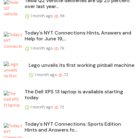
Tesla Q2 vehicle deliveries are up 25 percent
over last year...
1 month ago
116
Today's NYT Connections Hints, Answers and
Help for June 19,...
1 month ago
76
Lego unveils its first working pinball machine
1 month ago
73
The Dell XPS 13 laptop is available starting
today
1 month ago
73
Today's NYT Connections: Sports Edition
Hints and Answers fo...