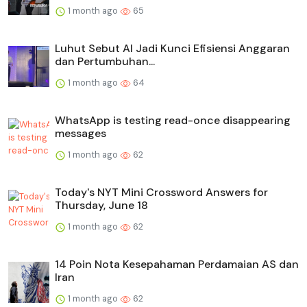
1 month ago
65
Luhut Sebut AI Jadi Kunci Efisiensi Anggaran
dan Pertumbuhan...
1 month ago
64
WhatsApp is testing read-once disappearing
messages
1 month ago
62
Today's NYT Mini Crossword Answers for
Thursday, June 18
1 month ago
62
14 Poin Nota Kesepahaman Perdamaian AS dan
Iran
1 month ago
62