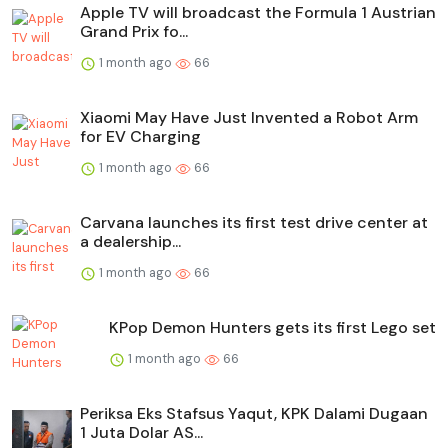
Apple TV will broadcast the Formula 1 Austrian
Grand Prix fo...
1 month ago
66
Xiaomi May Have Just Invented a Robot Arm
for EV Charging
1 month ago
66
Carvana launches its first test drive center at
a dealership...
1 month ago
66
KPop Demon Hunters gets its first Lego set
1 month ago
66
Periksa Eks Stafsus Yaqut, KPK Dalami Dugaan
1 Juta Dolar AS...