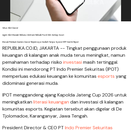
Situs Slot Gacor
Agen Slot Maxwin Terbaru Vietnam Terbaik Pasti Win Setiap Saat
Masuk Premium Games Gacor Terpercaya Hadiah Tanpa Syarat RTP Hari Ini Tepat
REPUBLIKA.CO.ID, JAKARTA -- Tingkat penggunaan produk
keuangan di kalangan anak muda terus meningkat, namun
pemahaman terhadap risiko
investasi
masih tertinggal.
Kondisi ini mendorong PT Indo Premier Sekuritas (IPOT)
memperluas edukasi keuangan ke komunitas
esports
yang
didominasi generasi muda.
IPOT menggandeng ajang Kapolda Jateng Cup 2026 untuk
meningkatkan
literasi keuangan
dan investasi di kalangan
komunitas esports. Kegiatan tersebut akan digelar di De
Tjolomadoe, Karanganyar, Jawa Tengah.
President Director & CEO PT
Indo Premier Sekuritas