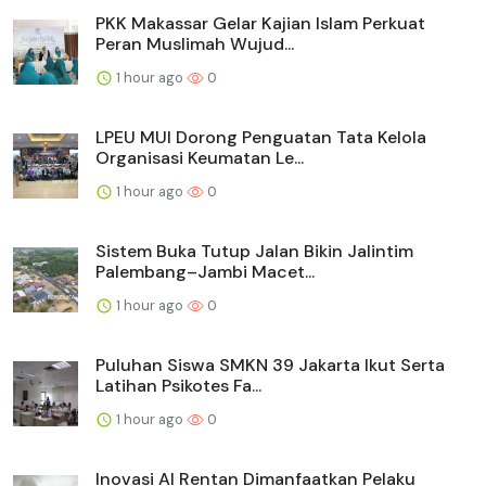
PKK Makassar Gelar Kajian Islam Perkuat
Peran Muslimah Wujud...
1 hour ago
0
LPEU MUI Dorong Penguatan Tata Kelola
Organisasi Keumatan Le...
1 hour ago
0
Sistem Buka Tutup Jalan Bikin Jalintim
Palembang–Jambi Macet...
1 hour ago
0
Puluhan Siswa SMKN 39 Jakarta Ikut Serta
Latihan Psikotes Fa...
1 hour ago
0
Inovasi AI Rentan Dimanfaatkan Pelaku